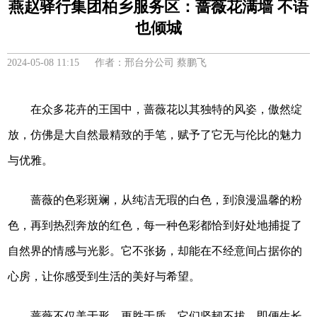
燕赵驿行集团柏乡服务区：蔷薇花满墙 不语
也倾城
2024-05-08 11:15 作者：邢台分公司 蔡鹏飞
在众多花卉的王国中，蔷薇花以其独特的风姿，傲然绽
放，仿佛是大自然最精致的手笔，赋予了它无与伦比的魅力
与优雅。
蔷薇的色彩斑斓，从纯洁无瑕的白色，到浪漫温馨的粉
色，再到热烈奔放的红色，每一种色彩都恰到好处地捕捉了
自然界的情感与光影。它不张扬，却能在不经意间占据你的
心房，让你感受到生活的美好与希望。
蔷薇不仅美于形，更胜于质。它们坚韧不拔，即便生长