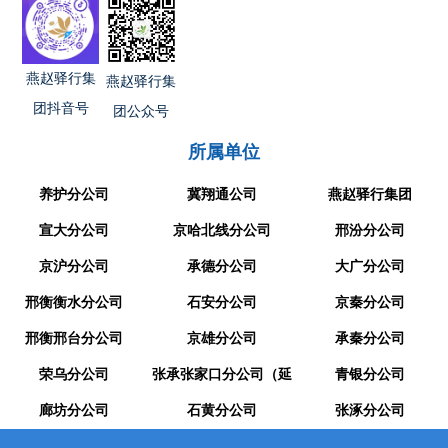
燕赵驿行集
燕赵驿行集
团抖音号
团公众号
所属单位
养护分公司
冀翔通公司
燕赵驿行集团
宣大分公司
京哈北线分公司
邢汾分公司
京沪分公司
承德分公司
大广分公司
邢衡衡水分公司
石安分公司
京秦分公司
邢衡邢台分公司
京雄分公司
承秦分公司
荣乌分公司
张承张家口分公司（延
青银分公司
廊坊分公司
崇分公司）
石黄分公司
张涿分公司